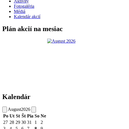
Aktivity
Fotogaléria
Médiá
Kalendár akcií
Plán akcií na mesiac
Kalendár
August
2026
Po
Ut
St
Št
Pia
So
Ne
27
28
29
30
31
1
2
3
4
5
6
7
8
9