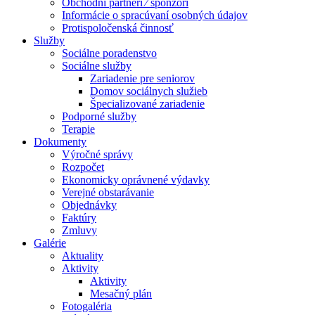
Obchodní partneri ⁄ sponzori
Informácie o spracúvaní osobných údajov
Protispoločenská činnosť
Služby
Sociálne poradenstvo
Sociálne služby
Zariadenie pre seniorov
Domov sociálnych služieb
Špecializované zariadenie
Podporné služby
Terapie
Dokumenty
Výročné správy
Rozpočet
Ekonomicky oprávnené výdavky
Verejné obstarávanie
Objednávky
Faktúry
Zmluvy
Galérie
Aktuality
Aktivity
Aktivity
Mesačný plán
Fotogaléria