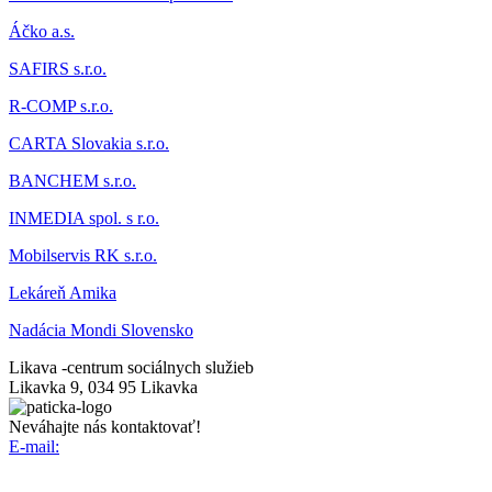
Áčk
o a.s.
SAFIRS s.r.o.
R-COMP s.r.o.
CARTA Slovakia s.r.o.
BANCHEM s.r.o.
INMEDIA spol. s r.o.
Mobilservis RK s.r.o.
Lekáreň Amika
Nadácia Mondi Slovensko
Likava -
centrum sociálnych služieb
Likavka 9, 034 95 Likavka
Neváhajte nás kontaktovať!
E-mail: