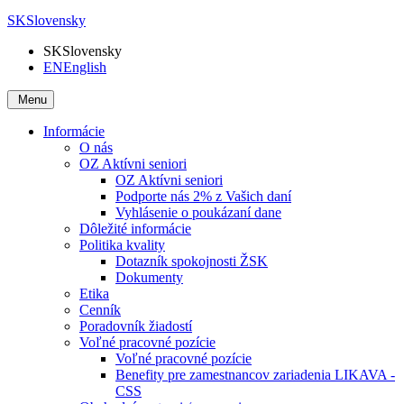
SK
Slovensky
SK
Slovensky
EN
English
Menu
Informácie
O nás
OZ Aktívni seniori
OZ Aktívni seniori
Podporte nás 2% z Vašich daní
Vyhlásenie o poukázaní dane
Dôležité informácie
Politika kvality
Dotazník spokojnosti ŽSK
Dokumenty
Etika
Cenník
Poradovník žiadostí
Voľné pracovné pozície
Voľné pracovné pozície
Benefity pre zamestnancov zariadenia LIKAVA -
CSS