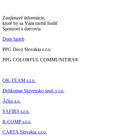
Zaujímavé informácie,
ktoré by sa Vám mohli hodiť
Sponzori a darcovia
Dom farieb
PPG Deco Slovakia s.r.o.
PPG COLORFUL COMMUNITIES®
OK-TEAM s.r.o.
Delikomat
Slovensko spol. s r.o.
Áčk
o a.s.
SAFIRS s.r.o.
R-COMP s.r.o.
CARTA Slovakia s.r.o.