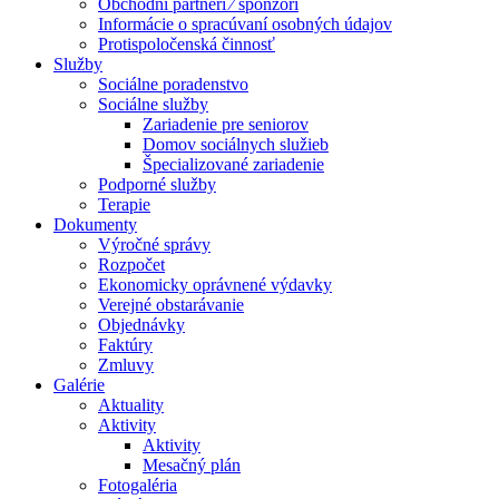
Obchodní partneri ⁄ sponzori
Informácie o spracúvaní osobných údajov
Protispoločenská činnosť
Služby
Sociálne poradenstvo
Sociálne služby
Zariadenie pre seniorov
Domov sociálnych služieb
Špecializované zariadenie
Podporné služby
Terapie
Dokumenty
Výročné správy
Rozpočet
Ekonomicky oprávnené výdavky
Verejné obstarávanie
Objednávky
Faktúry
Zmluvy
Galérie
Aktuality
Aktivity
Aktivity
Mesačný plán
Fotogaléria