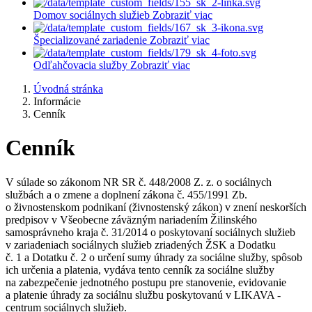
Domov sociálnych služieb
Zobraziť viac
Špecializované zariadenie
Zobraziť viac
Odľahčovacia služby
Zobraziť viac
Úvodná stránka
Informácie
Cenník
Cenník
V súlade so zákonom NR SR č. 448/2008 Z. z. o sociálnych
službách a o zmene a doplnení zákona č. 455/1991 Zb.
o živnostenskom podnikaní (živnostenský zákon) v znení neskorších
predpisov v Všeobecne záväzným nariadením Žilinského
samosprávneho kraja č. 31/2014 o poskytovaní sociálnych služieb
v zariadeniach sociálnych služieb zriadených ŽSK a Dodatku
č. 1 a Dotatku č. 2 o určení sumy úhrady za sociálne služby, spôsob
ich určenia a platenia, vydáva tento cenník za sociálne služby
na zabezpečenie jednotného postupu pre stanovenie, evidovanie
a platenie úhrady za sociálnu službu poskytovanú v LIKAVA -
centrum sociálnych služieb.