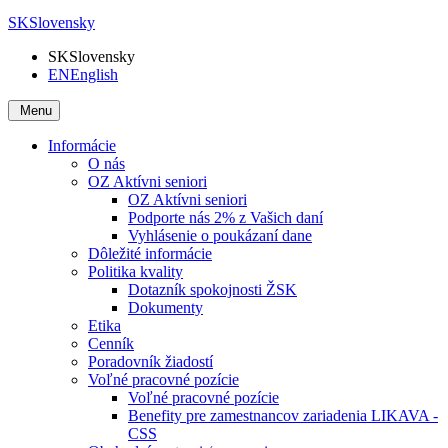
SK
Slovensky
SK
Slovensky
EN
English
Menu
Informácie
O nás
OZ Aktívni seniori
OZ Aktívni seniori
Podporte nás 2% z Vašich daní
Vyhlásenie o poukázaní dane
Dôležité informácie
Politika kvality
Dotazník spokojnosti ŽSK
Dokumenty
Etika
Cenník
Poradovník žiadostí
Voľné pracovné pozície
Voľné pracovné pozície
Benefity pre zamestnancov zariadenia LIKAVA -
CSS