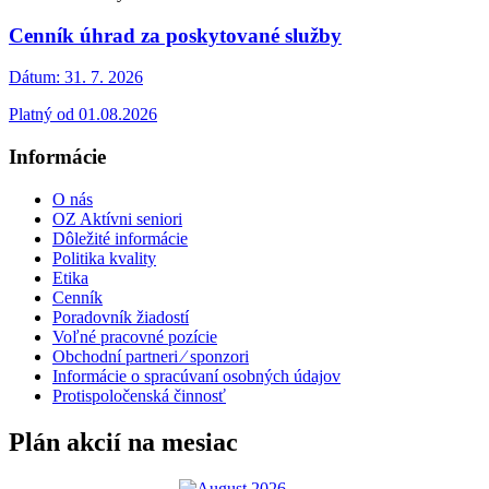
Cenník úhrad za poskytované služby
Dátum:
31. 7. 2026
Platný od 01.08.2026
Informácie
O nás
OZ Aktívni seniori
Dôležité informácie
Politika kvality
Etika
Cenník
Poradovník žiadostí
Voľné pracovné pozície
Obchodní partneri ⁄ sponzori
Informácie o spracúvaní osobných údajov
Protispoločenská činnosť
Plán akcií na mesiac