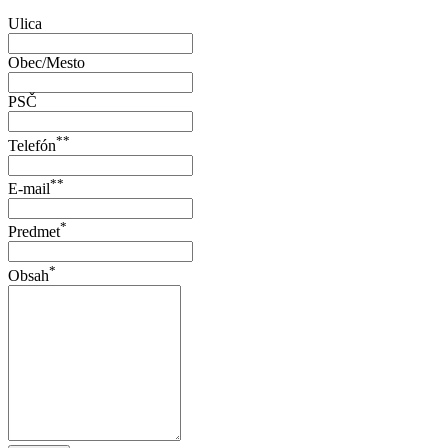
Ulica
Obec/Mesto
PSČ
**
Telefón
**
E-mail
*
Predmet
*
Obsah