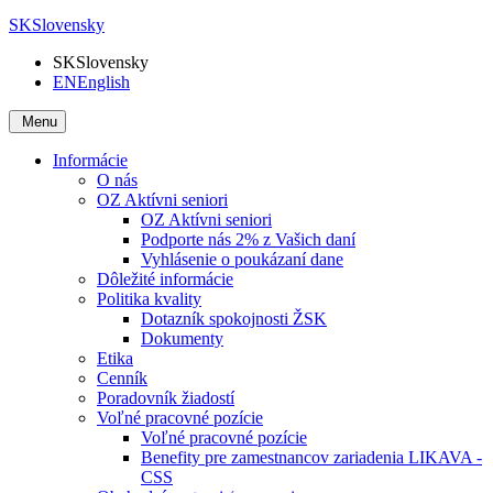
SK
Slovensky
SK
Slovensky
EN
English
Menu
Informácie
O nás
OZ Aktívni seniori
OZ Aktívni seniori
Podporte nás 2% z Vašich daní
Vyhlásenie o poukázaní dane
Dôležité informácie
Politika kvality
Dotazník spokojnosti ŽSK
Dokumenty
Etika
Cenník
Poradovník žiadostí
Voľné pracovné pozície
Voľné pracovné pozície
Benefity pre zamestnancov zariadenia LIKAVA -
CSS