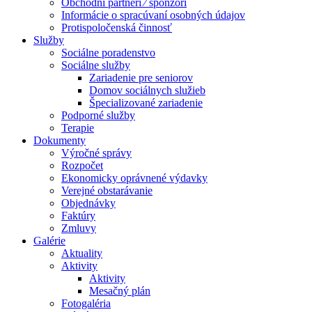
Obchodní partneri ⁄ sponzori
Informácie o spracúvaní osobných údajov
Protispoločenská činnosť
Služby
Sociálne poradenstvo
Sociálne služby
Zariadenie pre seniorov
Domov sociálnych služieb
Špecializované zariadenie
Podporné služby
Terapie
Dokumenty
Výročné správy
Rozpočet
Ekonomicky oprávnené výdavky
Verejné obstarávanie
Objednávky
Faktúry
Zmluvy
Galérie
Aktuality
Aktivity
Aktivity
Mesačný plán
Fotogaléria