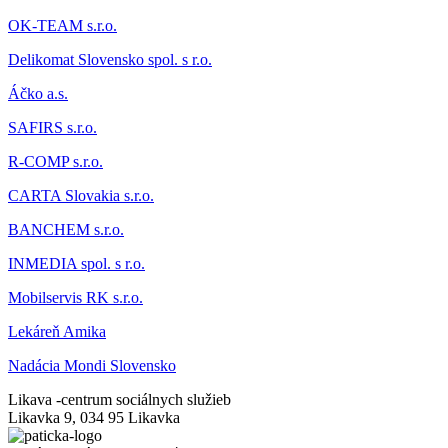
OK-TEAM s.r.o.
Delikomat
Slovensko spol. s r.o.
Áčk
o a.s.
SAFIRS s.r.o.
R-COMP s.r.o.
CARTA Slovakia s.r.o.
BANCHEM s.r.o.
INMEDIA spol. s r.o.
Mobilservis RK s.r.o.
Lekáreň Amika
Nadácia Mondi Slovensko
Likava -
centrum sociálnych služieb
Likavka 9, 034 95 Likavka