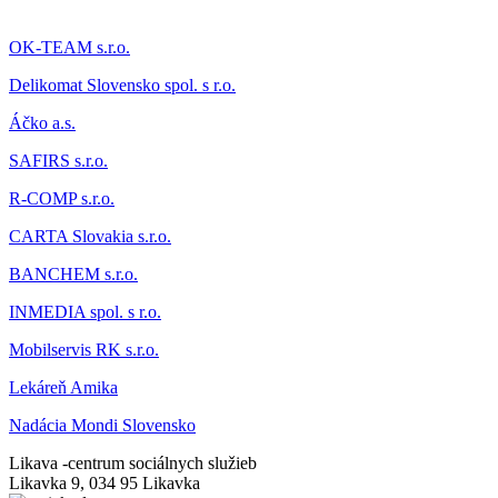
OK-TEAM s.r.o.
Delikomat
Slovensko spol. s r.o.
Áčk
o a.s.
SAFIRS s.r.o.
R-COMP s.r.o.
CARTA Slovakia s.r.o.
BANCHEM s.r.o.
INMEDIA spol. s r.o.
Mobilservis RK s.r.o.
Lekáreň Amika
Nadácia Mondi Slovensko
Likava -
centrum sociálnych služieb
Likavka 9, 034 95 Likavka