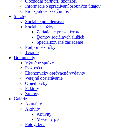
Obchodní partneri ⁄ sponzori
Informácie o spracúvaní osobných údajov
Protispoločenská činnosť
Služby
Sociálne poradenstvo
Sociálne služby
Zariadenie pre seniorov
Domov sociálnych služieb
Špecializované zariadenie
Podporné služby
Terapie
Dokumenty
Výročné správy
Rozpočet
Ekonomicky oprávnené výdavky
Verejné obstarávanie
Objednávky
Faktúry
Zmluvy
Galérie
Aktuality
Aktivity
Aktivity
Mesačný plán
Fotogaléria