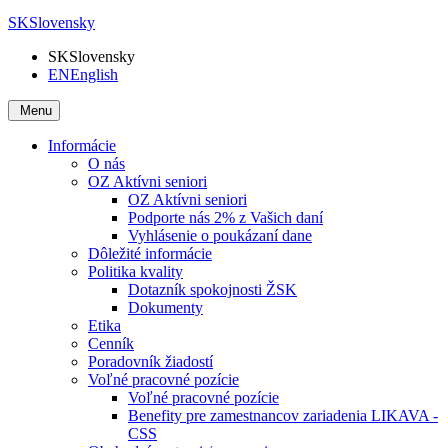
SK
Slovensky
SK
Slovensky
EN
English
Menu
Informácie
O nás
OZ Aktívni seniori
OZ Aktívni seniori
Podporte nás 2% z Vašich daní
Vyhlásenie o poukázaní dane
Dôležité informácie
Politika kvality
Dotazník spokojnosti ŽSK
Dokumenty
Etika
Cenník
Poradovník žiadostí
Voľné pracovné pozície
Voľné pracovné pozície
Benefity pre zamestnancov zariadenia LIKAVA -
CSS