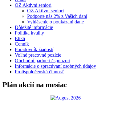
OZ Aktívni seniori
OZ Aktívni seniori
Podporte nás 2% z Vašich daní
Vyhlásenie o poukázaní dane
Dôležité informácie
Politika kvality
Etika
Cenník
Poradovník žiadostí
Voľné pracovné pozície
Obchodní partneri ⁄ sponzori
Informácie o spracúvaní osobných údajov
Protispoločenská činnosť
Plán akcií na mesiac