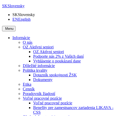
SK
Slovensky
SK
Slovensky
EN
English
Menu
Informácie
O nás
OZ Aktívni seniori
OZ Aktívni seniori
Podporte nás 2% z Vašich daní
Vyhlásenie o poukázaní dane
Dôležité informácie
Politika kvality
Dotazník spokojnosti ŽSK
Dokumenty
Etika
Cenník
Poradovník žiadostí
Voľné pracovné pozície
Voľné pracovné pozície
Benefity pre zamestnancov zariadenia LIKAVA -
CSS