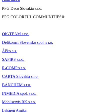
PPG Deco Slovakia s.r.o.
PPG COLORFUL COMMUNITIES®
OK-TEAM s.r.o.
Delikomat
Slovensko spol. s r.o.
Áčk
o a.s.
SAFIRS s.r.o.
R-COMP s.r.o.
CARTA Slovakia s.r.o.
BANCHEM s.r.o.
INMEDIA spol. s r.o.
Mobilservis RK s.r.o.
Lekáreň Amika