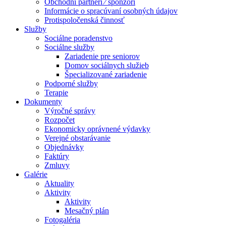
Obchodní partneri ⁄ sponzori
Informácie o spracúvaní osobných údajov
Protispoločenská činnosť
Služby
Sociálne poradenstvo
Sociálne služby
Zariadenie pre seniorov
Domov sociálnych služieb
Špecializované zariadenie
Podporné služby
Terapie
Dokumenty
Výročné správy
Rozpočet
Ekonomicky oprávnené výdavky
Verejné obstarávanie
Objednávky
Faktúry
Zmluvy
Galérie
Aktuality
Aktivity
Aktivity
Mesačný plán
Fotogaléria