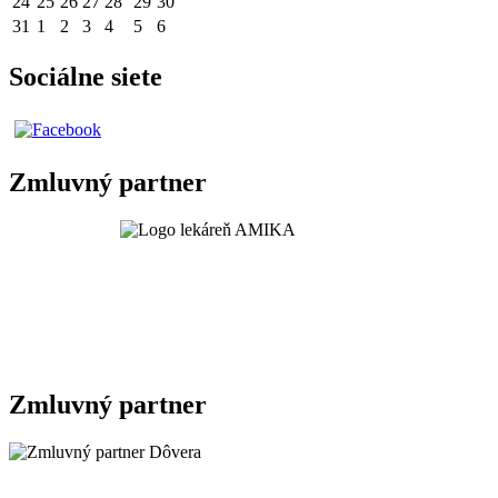
24
25
26
27
28
29
30
31
1
2
3
4
5
6
Sociálne siete
Zmluvný partner
Zmluvný partner