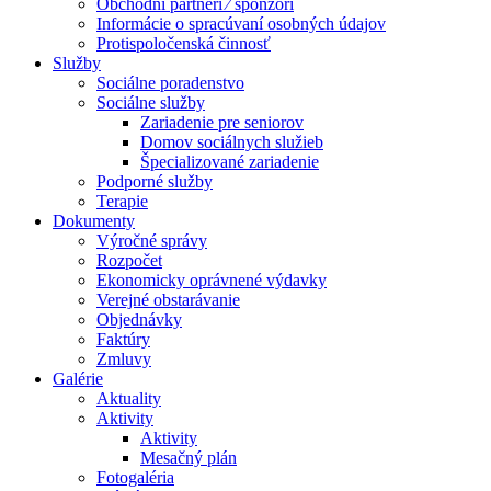
Obchodní partneri ⁄ sponzori
Informácie o spracúvaní osobných údajov
Protispoločenská činnosť
Služby
Sociálne poradenstvo
Sociálne služby
Zariadenie pre seniorov
Domov sociálnych služieb
Špecializované zariadenie
Podporné služby
Terapie
Dokumenty
Výročné správy
Rozpočet
Ekonomicky oprávnené výdavky
Verejné obstarávanie
Objednávky
Faktúry
Zmluvy
Galérie
Aktuality
Aktivity
Aktivity
Mesačný plán
Fotogaléria