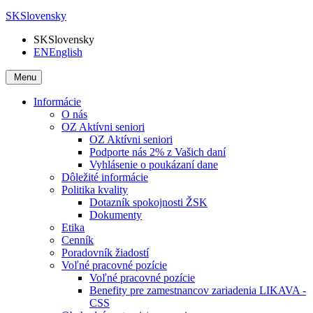
SK
Slovensky
SK
Slovensky
EN
English
Menu
Informácie
O nás
OZ Aktívni seniori
OZ Aktívni seniori
Podporte nás 2% z Vašich daní
Vyhlásenie o poukázaní dane
Dôležité informácie
Politika kvality
Dotazník spokojnosti ŽSK
Dokumenty
Etika
Cenník
Poradovník žiadostí
Voľné pracovné pozície
Voľné pracovné pozície
Benefity pre zamestnancov zariadenia LIKAVA -
CSS