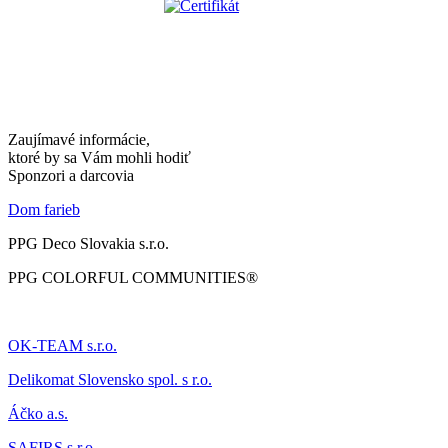
Zaujímavé informácie,
ktoré by sa Vám mohli hodiť
Sponzori a darcovia
Dom farieb
PPG Deco Slovakia s.r.o.
PPG COLORFUL COMMUNITIES®
OK-TEAM s.r.o.
Delikomat
Slovensko spol. s r.o.
Áčk
o a.s.
SAFIRS s.r.o.