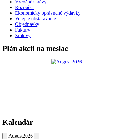
Výročné správy
Rozpočet
Ekonomicky oprávnené výdavky
Verejné obstarávanie
Objednávky
Faktúry
Zmluvy
Plán akcií na mesiac
Kalendár
August
2026