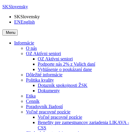
SK
Slovensky
SK
Slovensky
EN
English
Menu
Informácie
O nás
OZ Aktívni seniori
OZ Aktívni seniori
Podporte nás 2% z Vašich daní
Vyhlásenie o poukázaní dane
Dôležité informácie
Politika kvality
Dotazník spokojnosti ŽSK
Dokumenty
Etika
Cenník
Poradovník žiadostí
Voľné pracovné pozície
Voľné pracovné pozície
Benefity pre zamestnancov zariadenia LIKAVA -
CSS