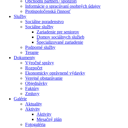
Obchodní partneri ⁄ sponzori
Informácie o spracúvaní osobných údajov
Protispoločenská činnosť
Služby
Sociálne poradenstvo
Sociálne služby
Zariadenie pre seniorov
Domov sociálnych služieb
Špecializované zariadenie
Podporné služby
Terapie
Dokumenty
Výročné správy
Rozpočet
Ekonomicky oprávnené výdavky
Verejné obstarávanie
Objednávky
Faktúry
Zmluvy
Galérie
Aktuality
Aktivity
Aktivity
Mesačný plán
Fotogaléria