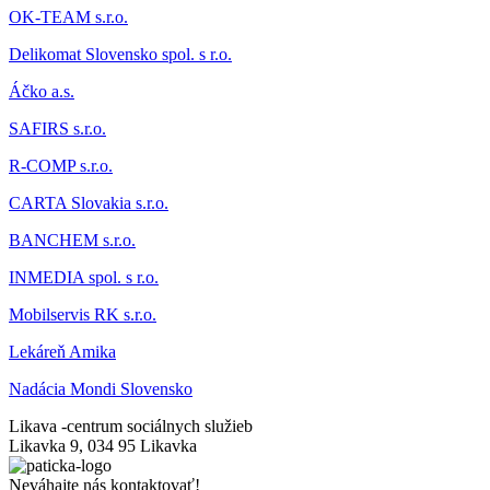
OK-TEAM s.r.o.
Delikomat
Slovensko spol. s r.o.
Áčk
o a.s.
SAFIRS s.r.o.
R-COMP s.r.o.
CARTA Slovakia s.r.o.
BANCHEM s.r.o.
INMEDIA spol. s r.o.
Mobilservis RK s.r.o.
Lekáreň Amika
Nadácia Mondi Slovensko
Likava -
centrum sociálnych služieb
Likavka 9, 034 95 Likavka
Neváhajte nás kontaktovať!