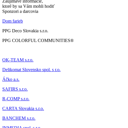
Zaujímavé informácie,
ktoré by sa Vám mohli hodiť
Sponzori a darcovia
Dom farieb
PPG Deco Slovakia s.r.o.
PPG COLORFUL COMMUNITIES®
OK-TEAM s.r.o.
Delikomat
Slovensko spol. s r.o.
Áčk
o a.s.
SAFIRS s.r.o.
R-COMP s.r.o.
CARTA Slovakia s.r.o.
BANCHEM s.r.o.
INMEDIA spol. s r.o.