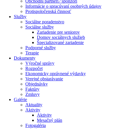
Obchodní partneri ⁄ sponzori
Informácie o spracúvaní osobných údajov
Protispoločenská činnosť
Služby
Sociálne poradenstvo
Sociálne služby
Zariadenie pre seniorov
Domov sociálnych služieb
Špecializované zariadenie
Podporné služby
Terapie
Dokumenty
Výročné správy
Rozpočet
Ekonomicky oprávnené výdavky
Verejné obstarávanie
Objednávky
Faktúry
Zmluvy
Galérie
Aktuality
Aktivity
Aktivity
Mesačný plán
Fotogaléria