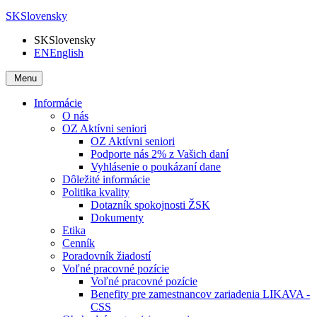
SK
Slovensky
SK
Slovensky
EN
English
Menu
Informácie
O nás
OZ Aktívni seniori
OZ Aktívni seniori
Podporte nás 2% z Vašich daní
Vyhlásenie o poukázaní dane
Dôležité informácie
Politika kvality
Dotazník spokojnosti ŽSK
Dokumenty
Etika
Cenník
Poradovník žiadostí
Voľné pracovné pozície
Voľné pracovné pozície
Benefity pre zamestnancov zariadenia LIKAVA -
CSS