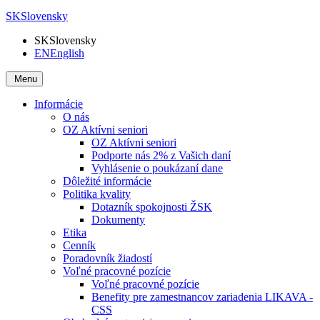
SK
Slovensky
SK
Slovensky
EN
English
Menu
Informácie
O nás
OZ Aktívni seniori
OZ Aktívni seniori
Podporte nás 2% z Vašich daní
Vyhlásenie o poukázaní dane
Dôležité informácie
Politika kvality
Dotazník spokojnosti ŽSK
Dokumenty
Etika
Cenník
Poradovník žiadostí
Voľné pracovné pozície
Voľné pracovné pozície
Benefity pre zamestnancov zariadenia LIKAVA -
CSS