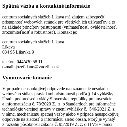
Spätná väzba a kontaktné informácie
centrum sociálnych služieb Likava má záujem zabezpečiť
prístupnosť webových stránok pre všetkých ich užívateľov a to
na základe princípov prístupnosti (vnímateľnosť, ovládateľnosť,
zrozumiteľnosť a robustnosť). Kontakt je:
centrum sociálnych služieb Likava
Likava
034 95 Likavka 9
telefón: 044/430 58 11
e-mail: jozef.dano@vuczilina.sk
Vynucovacie konanie
V prípade neuspokojivej odpovede na oznámenie nesúladu
webového sídla s pravidlami prístupnosti podľa § 14 vyhlášky
Úradu podpredsedu vlády Slovenskej republiky pre investície
a informatizáciu č. 78/2020 Z. z. o štandardoch pre informačné
technológie verejnej správy v znení vyhlášky č. 546/2021 Z. z.
v rámci mechanizmu spätnej väzby alebo v prípade neuspokojivej
odpovede na žiadosť o informáciu alebo obsah, ktorý je vyňatý
z rozsahu pôsobnosti zákona č. 95/2019 Z. z. o ITVS v rámci