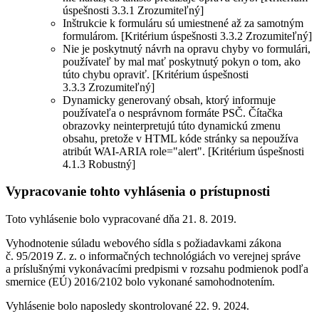
úspešnosti 3.3.1 Zrozumiteľný]
Inštrukcie k formuláru sú umiestnené až za samotným
formulárom. [Kritérium úspešnosti 3.3.2 Zrozumiteľný]
Nie je poskytnutý návrh na opravu chyby vo formulári,
používateľ by mal mať poskytnutý pokyn o tom, ako
túto chybu opraviť. [Kritérium úspešnosti
3.3.3 Zrozumiteľný]
Dynamicky generovaný obsah, ktorý informuje
používateľa o nesprávnom formáte PSČ. Čítačka
obrazovky neinterpretujú túto dynamickú zmenu
obsahu, pretože v HTML kóde stránky sa nepoužíva
atribút WAI-ARIA role="alert". [Kritérium úspešnosti
4.1.3 Robustný]
Vypracovanie tohto vyhlásenia o prístupnosti
Toto vyhlásenie bolo vypracované dňa 21. 8. 2019.
Vyhodnotenie súladu webového sídla s požiadavkami zákona
č. 95/2019 Z. z. o informačných technológiách vo verejnej správe
a príslušnými vykonávacími predpismi v rozsahu podmienok podľa
smernice (EÚ) 2016/2102 bolo vykonané samohodnotením.
Vyhlásenie bolo naposledy skontrolované 22. 9. 2024.