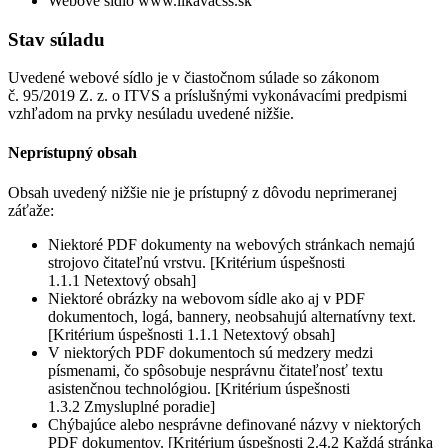
Webové sídlo www.likavacss.sk
Stav súladu
Uvedené webové sídlo je v čiastočnom súlade so zákonom
č. 95/2019 Z. z. o ITVS a príslušnými vykonávacími predpismi
vzhľadom na prvky nesúladu uvedené nižšie.
Neprístupný obsah
Obsah uvedený nižšie nie je prístupný z dôvodu neprimeranej
záťaže:
Niektoré PDF dokumenty na webových stránkach nemajú
strojovo čitateľnú vrstvu. [Kritérium úspešnosti
1.1.1 Netextový obsah]
Niektoré obrázky na webovom sídle ako aj v PDF
dokumentoch, logá, bannery, neobsahujú alternatívny text.
[Kritérium úspešnosti 1.1.1 Netextový obsah]
V niektorých PDF dokumentoch sú medzery medzi
písmenami, čo spôsobuje nesprávnu čitateľnosť textu
asistenčnou technológiou. [Kritérium úspešnosti
1.3.2 Zmysluplné poradie]
Chýbajúce alebo nesprávne definované názvy v niektorých
PDF dokumentov. [Kritérium úspešnosti 2.4.2 Každá stránka