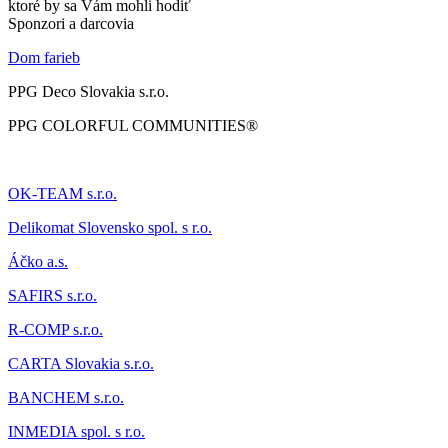
ktoré by sa Vám mohli hodiť
Sponzori a darcovia
Dom farieb
PPG Deco Slovakia s.r.o.
PPG COLORFUL COMMUNITIES®
OK-TEAM s.r.o.
Delikomat
Slovensko spol. s r.o.
Áčk
o a.s.
SAFIRS s.r.o.
R-COMP s.r.o.
CARTA Slovakia s.r.o.
BANCHEM s.r.o.
INMEDIA spol. s r.o.