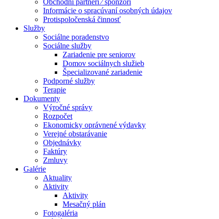
Obchodní partneri ⁄ sponzori
Informácie o spracúvaní osobných údajov
Protispoločenská činnosť
Služby
Sociálne poradenstvo
Sociálne služby
Zariadenie pre seniorov
Domov sociálnych služieb
Špecializované zariadenie
Podporné služby
Terapie
Dokumenty
Výročné správy
Rozpočet
Ekonomicky oprávnené výdavky
Verejné obstarávanie
Objednávky
Faktúry
Zmluvy
Galérie
Aktuality
Aktivity
Aktivity
Mesačný plán
Fotogaléria