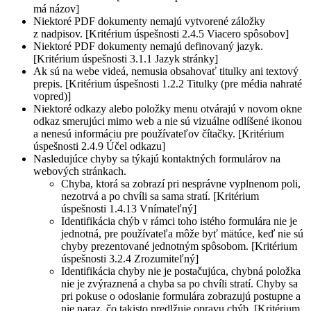
má názov]
Niektoré PDF dokumenty nemajú vytvorené záložky
z nadpisov. [Kritérium úspešnosti 2.4.5 Viacero spôsobov]
Niektoré PDF dokumenty nemajú definovaný jazyk.
[Kritérium úspešnosti 3.1.1 Jazyk stránky]
Ak sú na webe videá, nemusia obsahovať titulky ani textový
prepis. [Kritérium úspešnosti 1.2.2 Titulky (pre média nahraté
vopred)]
Niektoré odkazy alebo položky menu otvárajú v novom okne
odkaz smerujúci mimo web a nie sú vizuálne odlíšené ikonou
a nenesú informáciu pre používateľov čítačky. [Kritérium
úspešnosti 2.4.9 Účel odkazu]
Nasledujúce chyby sa týkajú kontaktných formulárov na
webových stránkach.
Chyba, ktorá sa zobrazí pri nesprávne vyplnenom poli,
nezotrvá a po chvíli sa sama stratí. [Kritérium
úspešnosti 1.4.13 Vnímateľný]
Identifikácia chýb v rámci toho istého formulára nie je
jednotná, pre používateľa môže byť mätúce, keď nie sú
chyby prezentované jednotným spôsobom. [Kritérium
úspešnosti 3.2.4 Zrozumiteľný]
Identifikácia chyby nie je postačujúca, chybná položka
nie je zvýraznená a chyba sa po chvíli stratí. Chyby sa
pri pokuse o odoslanie formulára zobrazujú postupne a
nie naraz, čo takisto predlžuje opravu chýb. [Kritérium