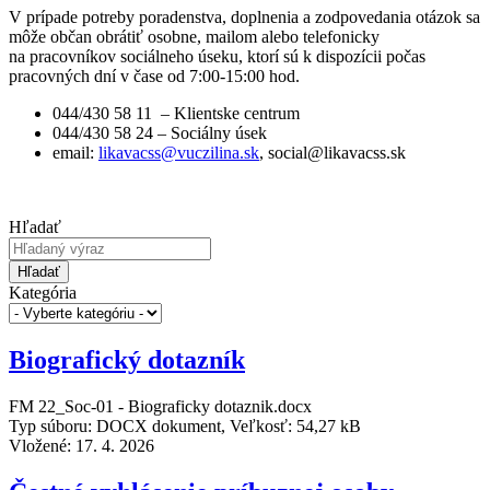
V prípade potreby poradenstva, doplnenia a zodpovedania otázok sa
môže občan obrátiť osobne, mailom alebo telefonicky
na pracovníkov sociálneho úseku, ktorí sú k dispozícii počas
pracovných dní v čase od 7:00-15:00 hod.
044/430 58 11 – Klientske centrum
044/430 58 24 – Sociálny úsek
email:
likavacss@vuczilina.sk
, social@likavacss.sk
Hľadať
Hľadať
Kategória
Biografický dotazník
FM 22_Soc-01 - Biograficky dotaznik.docx
Typ súboru: DOCX dokument, Veľkosť: 54,27 kB
Vložené:
17. 4. 2026