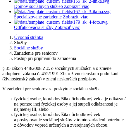
Domov sociálnych služieb
Zobraziť viac
Špecializované zariadenie
Zobraziť viac
Odľahčovacia služby
Zobraziť viac
Úvodná stránka
Služby
Sociálne služby
Zariadenie pre seniorov
Postup pri prijímaní do zariadenia
§ 35 zákon 448/2008 Z.z. o sociálnych službách a o zmene
a doplnení zákona č. 455/1991 Zb. o živnostenskom podnikaní
(živnostenský zákon) v znení neskorších predpisov.
V zariadení pre seniorov sa poskytuje sociálna služba
fyzickej osobe, ktorá dovŕšila dôchodkový vek a je odkázaná
na pomoc inej fyzickej osoby a jej stupeň odkázanosti je
najmenej III, alebo
fyzickej osobe, ktorá dovŕšila dôchodkový vek
a poskytovanie sociálnej služby v tomto zariadení potrebuje
z dôvodov vopred určených a zverejnených obcou.