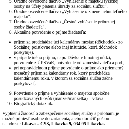
Úradne osvedčené tlačivo „Vyhlásenie o majetku fyzickej
osoby na účely platenia úhrady za sociálnu službu“.
Úradne osvedčené tlačivo „Vyhlásenie o zmene nehnuteľného
majetku“.
Úradne osvedčené tlačivo „Čestné vyhlásenie príbuznej
osoby žiadateľa".
Aktuálne potvrdenie o príjme žiadateľa:
príjem za predchádzajúci kalendárny mesiac (dôchodok - zo
Sociálnej poisťovne alebo inej inštitúcie, ktorá dôchodok
poskytuje),
v prípade iného príjmu, napr. Dávka v hmotnej núdzi,
potvrdenie z ÚPSVaR, potvrdenie od zamestnávateľa a pod.,
pri nepravidelnom príjme potvrdenie o príjme ako priemerný
mesačný príjem za kalendárny rok, ktorý predchádza
kalendárnemu roku, v ktorom sa sociálna služba začne
poskytovať,
Potvrdenie o príjme a vyhlásenie o majetku spoločne
posudzovaných osôb (manžel/manželka) – vdova.
Biografický dotazník.
Vyplnenú žiadosť o zabezpečenie sociálnej služby s prílohami je
možné priniesť osobne do zariadenia, alebo doručiť poštou
na adresu:
Likava – CSS, Likavka 9, 034 95 Likavka.