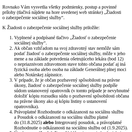
Rovnako Vám vysvetlia všetky podmienky, postup a povinné
prílohy (tlačivá nájdete na hore uvedenej web stránke) „Žiadosti
o zabezpečenie sociálnej služby“.
K Žiadosti o zabezpečenie sociálnej služby priložíte:
Vyplnené a podpísané tlačivo „Žiadosť o zabezpečenie
sociálnej služby“.
Ak občan vzhľadom na svoj zdravotný stav nemôže sám
podať žiadosť o zabezpečenie sociálnej služby, môže v jeho
mene a na základe potvrdenia ošetrujúceho lekára (bod 12)
o nepriaznivom zdravotnom stave tohto občana podať aj iná
fyzická osoba alebo osoba na základe Generálnej plnej moci
alebo Notárskej zápisnice.
V prípade, že je občan pozbavený spôsobilosti na právne
úkony, žiadosť o zabezpečenie sociálnej služby podpíše
súdom ustanovený opatrovník (v tomto prípade je nevyhnutné
doložiť kópiu rozsudku súdu o pozbavení spôsobilosti občana
na právne úkony ako aj kópiu listiny o ustanovení
opatrovníka).
Právoplatné Rozhodnutie o odkázanosti na sociálnu službu
a Posudok o odkázanosti na sociálnu službu platné
do (31.8.2025)
alebo
Integrovaný posudok, a právoplatné
Rozhodnutie o odkázanosti na sociálnu službu od (1.9.2025).