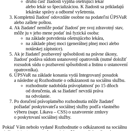
druhú časť žiadosti vypĺňa ošetrujúci lekár
alebo lekár so špecializáciou. K žiadosti sa prikladajú
lekárske správy a odborné vyšetrenia.
Kompletnú žiadosť odovzdáte osobne na podateľni ÚPSVaR
alebo zašlete poštou.
Ak žiadateľ nemôže podať žiadosť pre svoj zdravotný stav,
môže ju v jeho mene podať iná fyzická osoba:
na základe potvrdenia ošetrujúceho lekára,
na základe plnej moci (generálnej plnej moci alebo
notárskej zápisnice).
Ak je žiadateľ pozbavený spôsobilosti na právne úkony,
žiadosť podáva súdom ustanovený opatrovník (nutné doložiť
rozsudok súdu o pozbavení spôsobilosti a listinu o ustanovení
opatrovníka).
ÚPSVaR na základe konania vydá Integrovaný posudok
a následne aj Rozhodnutie o odkázanosti na sociálnu službu.
rozhodnutie nadobúda právoplatnosť po 15 dňoch
od doručenia, ak sa žiadateľ nevzdá práva
na odvolanie.
Po doručení právoplatného rozhodnutia môže žiadateľ
požiadať poskytovateľa sociálnej služby podľa vlastného
výberu (napr. Likava – CSS) o uzatvorenie zmluvy
o poskytovaní sociálnej služby.
Pokiaľ Vám nebolo vydané Rozhodnutie o odkázanosti na sociálnu