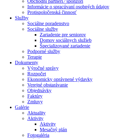
Obchodní partneri ⁄ sponzori
Informácie o spracúvaní osobných údajov
Protispoločenská činnosť
Služby
Sociálne poradenstvo
Sociálne služby
Zariadenie pre seniorov
Domov sociálnych služieb
Špecializované zariadenie
Podporné služby
Terapie
Dokumenty
Výročné správy
Rozpočet
Ekonomicky oprávnené výdavky
Verejné obstarávanie
Objednávky
Faktúry
Zmluvy
Galérie
Aktuality
Aktivity
Aktivity
Mesačný plán
Fotogaléria