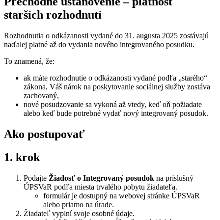
Prechodné ustanovenie – platnosť
starších rozhodnutí
Rozhodnutia o odkázanosti vydané do 31. augusta 2025 zostávajú
naďalej platné až do vydania nového integrovaného posudku.
To znamená, že:
ak máte rozhodnutie o odkázanosti vydané podľa „starého“
zákona, Váš nárok na poskytovanie sociálnej služby zostáva
zachovaný,
nové posudzovanie sa vykoná až vtedy, keď oň požiadate
alebo keď bude potrebné vydať nový integrovaný posudok.
Ako postupovať
1. krok
Podajte
Žiadosť o Integrovaný posudok
na príslušný
ÚPSVaR podľa miesta trvalého pobytu žiadateľa.
formulár je dostupný na webovej stránke ÚPSVaR
alebo priamo na úrade.
Žiadateľ vyplní svoje osobné údaje.