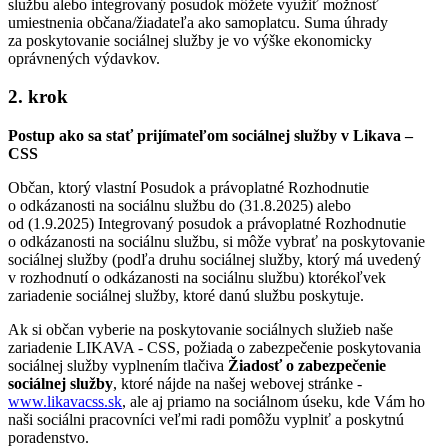
službu alebo integrovaný posudok môžete využiť možnosť
umiestnenia občana/žiadateľa ako samoplatcu. Suma úhrady
za poskytovanie sociálnej služby je vo výške ekonomicky
oprávnených výdavkov.
2. krok
Postup ako sa stať prijímateľom sociálnej služby v Likava –
CSS
Občan, ktorý vlastní Posudok a právoplatné Rozhodnutie
o odkázanosti na sociálnu službu do (31.8.2025) alebo
od (1.9.2025) Integrovaný posudok a právoplatné Rozhodnutie
o odkázanosti na sociálnu službu, si môže vybrať na poskytovanie
sociálnej služby (podľa druhu sociálnej služby, ktorý má uvedený
v rozhodnutí o odkázanosti na sociálnu službu) ktorékoľvek
zariadenie sociálnej služby, ktoré danú službu poskytuje.
Ak si občan vyberie na poskytovanie sociálnych služieb naše
zariadenie LIKAVA - CSS, požiada o zabezpečenie poskytovania
sociálnej služby vyplnením tlačiva
Žiadosť o zabezpečenie
sociálnej služby
, ktoré nájde na našej webovej stránke -
www.likavacss.sk
, ale aj priamo na sociálnom úseku, kde Vám ho
naši sociálni pracovníci veľmi radi pomôžu vyplniť a poskytnú
poradenstvo.