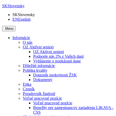
SK
Slovensky
SK
Slovensky
EN
English
Menu
Informácie
O nás
OZ Aktívni seniori
OZ Aktívni seniori
Podporte nás 2% z Vašich daní
Vyhlásenie o poukázaní dane
Dôležité informácie
Politika kvality
Dotazník spokojnosti ŽSK
Dokumenty
Etika
Cenník
Poradovník žiadostí
Voľné pracovné pozície
Voľné pracovné pozície
Benefity pre zamestnancov zariadenia LIKAVA -
CSS