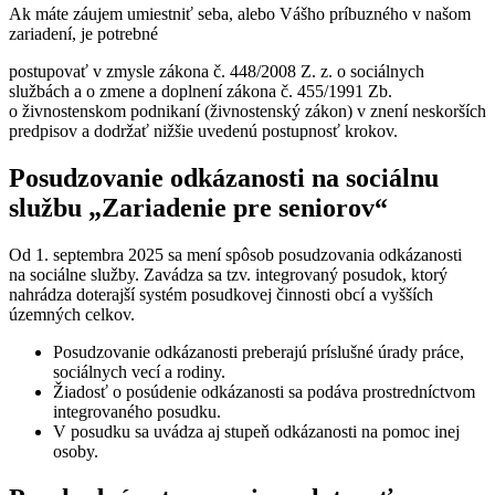
Ak máte záujem umiestniť seba, alebo Vášho príbuzného v našom
zariadení, je potrebné
postupovať v zmysle zákona č. 448/2008 Z. z. o sociálnych
službách a o zmene a doplnení zákona č. 455/1991 Zb.
o živnostenskom podnikaní (živnostenský zákon) v znení neskorších
predpisov a dodržať nižšie uvedenú postupnosť krokov.
Posudzovanie odkázanosti na sociálnu
službu „Zariadenie pre seniorov“
Od 1. septembra 2025 sa mení spôsob posudzovania odkázanosti
na sociálne služby. Zavádza sa tzv. integrovaný posudok, ktorý
nahrádza doterajší systém posudkovej činnosti obcí a vyšších
územných celkov.
Posudzovanie odkázanosti preberajú príslušné úrady práce,
sociálnych vecí a rodiny.
Žiadosť o posúdenie odkázanosti sa podáva prostredníctvom
integrovaného posudku.
V posudku sa uvádza aj stupeň odkázanosti na pomoc inej
osoby.