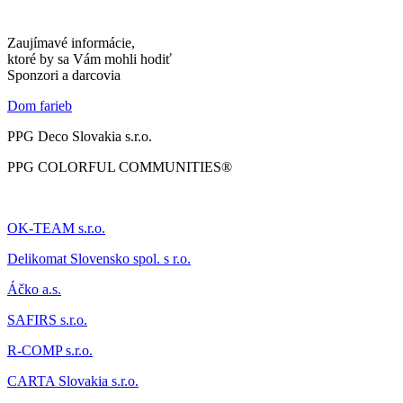
Zaujímavé informácie,
ktoré by sa Vám mohli hodiť
Sponzori a darcovia
Dom farieb
PPG Deco Slovakia s.r.o.
PPG COLORFUL COMMUNITIES®
OK-TEAM s.r.o.
Delikomat
Slovensko spol. s r.o.
Áčk
o a.s.
SAFIRS s.r.o.
R-COMP s.r.o.
CARTA Slovakia s.r.o.