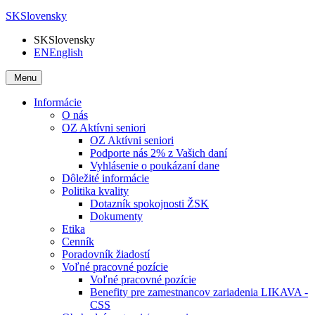
SK
Slovensky
SK
Slovensky
EN
English
Menu
Informácie
O nás
OZ Aktívni seniori
OZ Aktívni seniori
Podporte nás 2% z Vašich daní
Vyhlásenie o poukázaní dane
Dôležité informácie
Politika kvality
Dotazník spokojnosti ŽSK
Dokumenty
Etika
Cenník
Poradovník žiadostí
Voľné pracovné pozície
Voľné pracovné pozície
Benefity pre zamestnancov zariadenia LIKAVA -
CSS