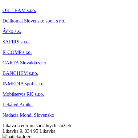
OK-TEAM s.r.o.
Delikomat
Slovensko spol. s r.o.
Áčk
o a.s.
SAFIRS s.r.o.
R-COMP s.r.o.
CARTA Slovakia s.r.o.
BANCHEM s.r.o.
INMEDIA spol. s r.o.
Mobilservis RK s.r.o.
Lekáreň Amika
Nadácia Mondi Slovensko
Likava -
centrum sociálnych služieb
Likavka 9, 034 95 Likavka