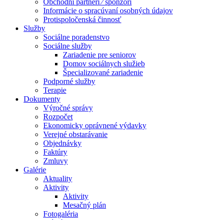
Obchodní partneri ⁄ sponzori
Informácie o spracúvaní osobných údajov
Protispoločenská činnosť
Služby
Sociálne poradenstvo
Sociálne služby
Zariadenie pre seniorov
Domov sociálnych služieb
Špecializované zariadenie
Podporné služby
Terapie
Dokumenty
Výročné správy
Rozpočet
Ekonomicky oprávnené výdavky
Verejné obstarávanie
Objednávky
Faktúry
Zmluvy
Galérie
Aktuality
Aktivity
Aktivity
Mesačný plán
Fotogaléria