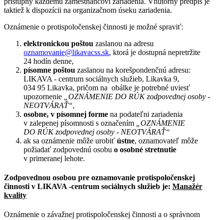
prístupný každému zamestnancovi zariadenia. Vnútorný predpis je
taktiež k dispozícii na organizačnom úseku zariadenia.
Oznámenie o protispoločenskej činnosti je možné spraviť:
elektronickou poštou
zaslanou na adresu
oznamovanie@likavacss.sk
, ktorá je dostupná nepretržite
24 hodín denne,
písomne poštou
zaslanou na korešpondenčnú adresu:
LIKAVA - centrum sociálnych služieb, Likavka 9,
034 95 Likavka, pričom na obálke je potrebné uviesť
upozornenie
„OZNÁMENIE DO RÚK zodpovednej osoby -
NEOTVÁRAŤ“
,
osobne, v písomnej forme
na podateľni zariadenia
v zalepenej písomnosti s označením
„OZNÁMENIE
DO RÚK zodpovednej osoby - NEOTVÁRAŤ“
ak sa oznámenie môže urobiť
ústne
, oznamovateľ môže
požiadať zodpovednú osobu
o osobné stretnutie
v primeranej lehote.
Zodpovednou osobou pre oznamovanie protispoločenskej
činnosti v LIKAVA -centrum sociálnych služieb je:
Manažér
kvality
Oznámenie o závažnej protispoločenskej činnosti a o správnom