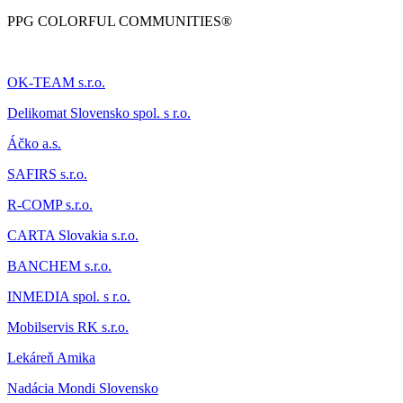
PPG COLORFUL COMMUNITIES®
OK-TEAM s.r.o.
Delikomat
Slovensko spol. s r.o.
Áčk
o a.s.
SAFIRS s.r.o.
R-COMP s.r.o.
CARTA Slovakia s.r.o.
BANCHEM s.r.o.
INMEDIA spol. s r.o.
Mobilservis RK s.r.o.
Lekáreň Amika
Nadácia Mondi Slovensko