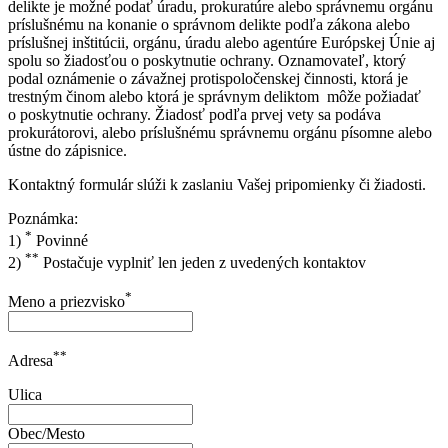
delikte je možné podať úradu, prokuratúre alebo správnemu orgánu
príslušnému na konanie o správnom delikte podľa zákona alebo
príslušnej inštitúcii, orgánu, úradu alebo agentúre Európskej Únie aj
spolu so žiadosťou o poskytnutie ochrany. Oznamovateľ, ktorý
podal oznámenie o závažnej protispoločenskej činnosti, ktorá je
trestným činom alebo ktorá je správnym deliktom môže požiadať
o poskytnutie ochrany. Žiadosť podľa prvej vety sa podáva
prokurátorovi, alebo príslušnému správnemu orgánu písomne alebo
ústne do zápisnice.
Kontaktný formulár slúži k zaslaniu Vašej pripomienky či žiadosti.
Poznámka:
*
1)
Povinné
**
2)
Postačuje vyplniť len jeden z uvedených kontaktov
*
Meno a priezvisko
**
Adresa
Ulica
Obec/Mesto