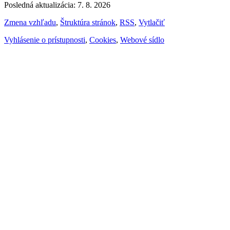
Posledná aktualizácia: 7. 8. 2026
Zmena vzhľadu
,
Štruktúra stránok
,
RSS
,
Vytlačiť
Vyhlásenie o prístupnosti
,
Cookies
,
Webové sídlo