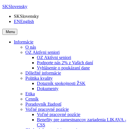
SK
Slovensky
SK
Slovensky
EN
English
Menu
Informácie
O nás
OZ Aktívni seniori
OZ Aktívni seniori
Podporte nás 2% z Vašich daní
Vyhlásenie o poukázaní dane
Dôležité informácie
Politika kvality
Dotazník spokojnosti ŽSK
Dokumenty
Etika
Cenník
Poradovník žiadostí
Voľné pracovné pozície
Voľné pracovné pozície
Benefity pre zamestnancov zariadenia LIKAVA -
CSS