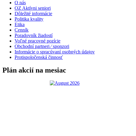
O nás
OZ Aktívni seniori
Dôležité informácie
Politika kvality
Etika
Cenník
Poradovník žiadostí
Voľné pracovné pozície
Obchodní partneri ⁄ sponzori
Informácie o spracúvaní osobných údajov
Protispoločenská činnosť
Plán akcií na mesiac