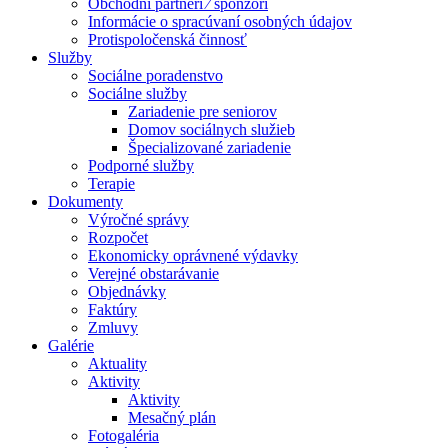
Obchodní partneri ⁄ sponzori
Informácie o spracúvaní osobných údajov
Protispoločenská činnosť
Služby
Sociálne poradenstvo
Sociálne služby
Zariadenie pre seniorov
Domov sociálnych služieb
Špecializované zariadenie
Podporné služby
Terapie
Dokumenty
Výročné správy
Rozpočet
Ekonomicky oprávnené výdavky
Verejné obstarávanie
Objednávky
Faktúry
Zmluvy
Galérie
Aktuality
Aktivity
Aktivity
Mesačný plán
Fotogaléria