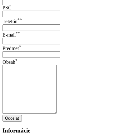
PSČ
**
Telefón
**
E-mail
*
Predmet
*
Obsah
Odoslať
Informácie