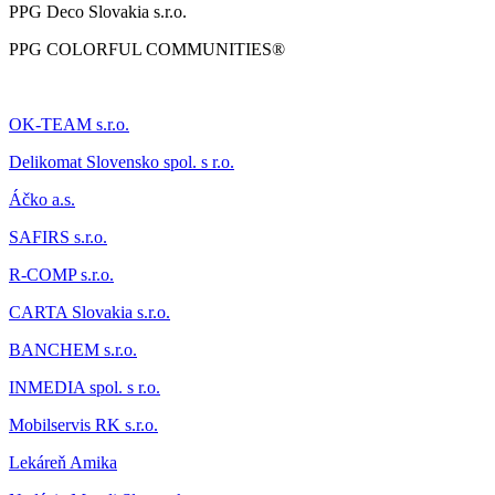
PPG Deco Slovakia s.r.o.
PPG COLORFUL COMMUNITIES®
OK-TEAM s.r.o.
Delikomat
Slovensko spol. s r.o.
Áčk
o a.s.
SAFIRS s.r.o.
R-COMP s.r.o.
CARTA Slovakia s.r.o.
BANCHEM s.r.o.
INMEDIA spol. s r.o.
Mobilservis RK s.r.o.
Lekáreň Amika