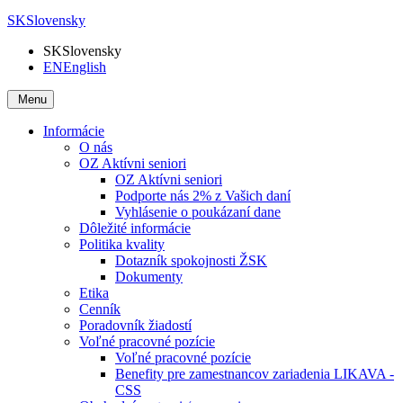
SK
Slovensky
SK
Slovensky
EN
English
Menu
Informácie
O nás
OZ Aktívni seniori
OZ Aktívni seniori
Podporte nás 2% z Vašich daní
Vyhlásenie o poukázaní dane
Dôležité informácie
Politika kvality
Dotazník spokojnosti ŽSK
Dokumenty
Etika
Cenník
Poradovník žiadostí
Voľné pracovné pozície
Voľné pracovné pozície
Benefity pre zamestnancov zariadenia LIKAVA -
CSS