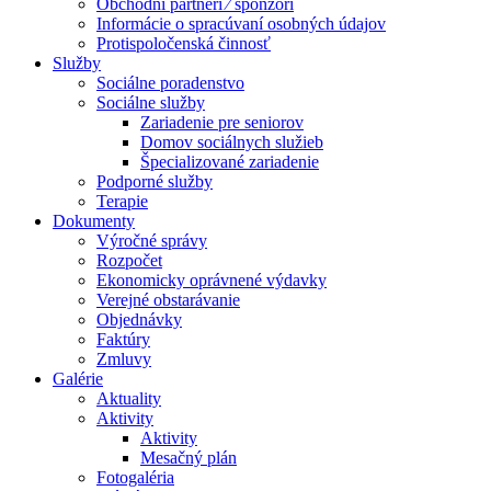
Obchodní partneri ⁄ sponzori
Informácie o spracúvaní osobných údajov
Protispoločenská činnosť
Služby
Sociálne poradenstvo
Sociálne služby
Zariadenie pre seniorov
Domov sociálnych služieb
Špecializované zariadenie
Podporné služby
Terapie
Dokumenty
Výročné správy
Rozpočet
Ekonomicky oprávnené výdavky
Verejné obstarávanie
Objednávky
Faktúry
Zmluvy
Galérie
Aktuality
Aktivity
Aktivity
Mesačný plán
Fotogaléria