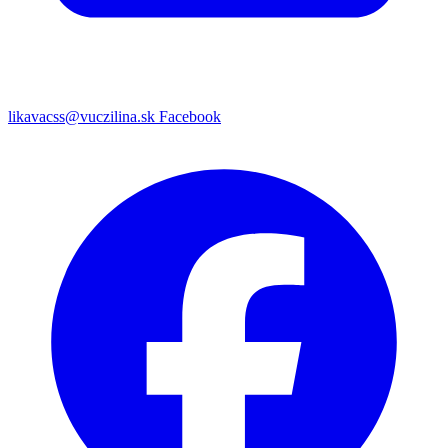
likavacss@vuczilina.sk
Facebook