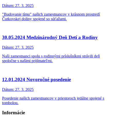
Dátum:
27. 3. 2025
"Budovanie tímu" našich zamestnancov v krásnom prostredí
Čutkovskej doliny spojené so súťažami.
30.05.2024 Medzinárodný Deň Detí a Rodiny
Dátum:
27. 3. 2025
Naši zamestnanci spolu s rodinnými príslušníkmi strávili deň
spoločne s našimi prijímateľmi.
12.01.2024 Novoročné posedenie
Dátum:
27. 3. 2025
Posedenie našich zamestnancov v priestoroch jedálne spojené s
tombolou.
Informácie