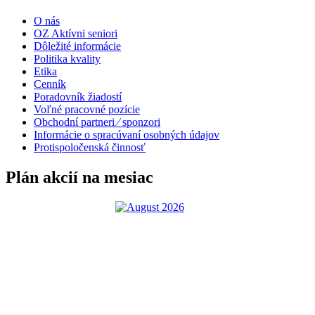
O nás
OZ Aktívni seniori
Dôležité informácie
Politika kvality
Etika
Cenník
Poradovník žiadostí
Voľné pracovné pozície
Obchodní partneri ⁄ sponzori
Informácie o spracúvaní osobných údajov
Protispoločenská činnosť
Plán akcií na mesiac