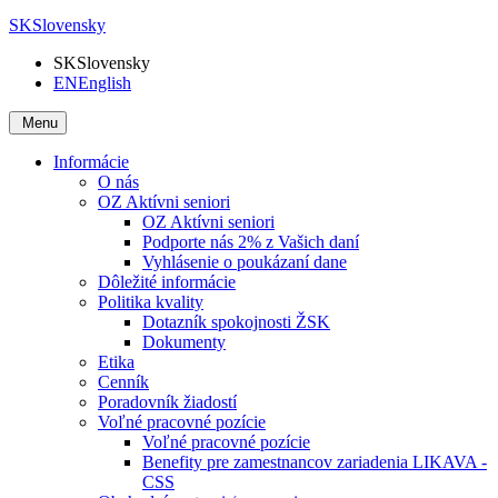
SK
Slovensky
SK
Slovensky
EN
English
Menu
Informácie
O nás
OZ Aktívni seniori
OZ Aktívni seniori
Podporte nás 2% z Vašich daní
Vyhlásenie o poukázaní dane
Dôležité informácie
Politika kvality
Dotazník spokojnosti ŽSK
Dokumenty
Etika
Cenník
Poradovník žiadostí
Voľné pracovné pozície
Voľné pracovné pozície
Benefity pre zamestnancov zariadenia LIKAVA -
CSS