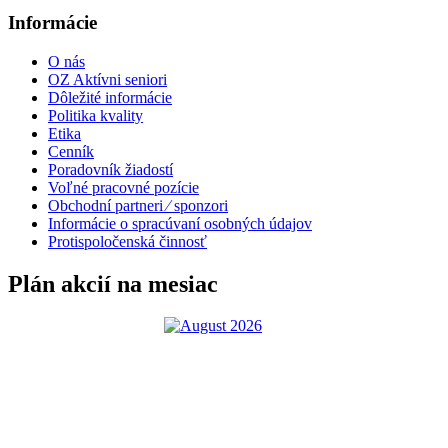
Informácie
O nás
OZ Aktívni seniori
Dôležité informácie
Politika kvality
Etika
Cenník
Poradovník žiadostí
Voľné pracovné pozície
Obchodní partneri ⁄ sponzori
Informácie o spracúvaní osobných údajov
Protispoločenská činnosť
Plán akcií na mesiac