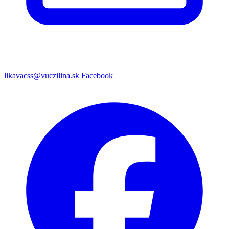
likavacss@vuczilina.sk
Facebook