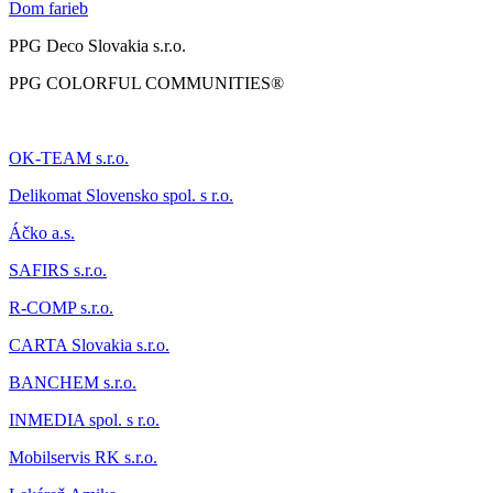
Dom farieb
PPG Deco Slovakia s.r.o.
PPG COLORFUL COMMUNITIES®
OK-TEAM s.r.o.
Delikomat
Slovensko spol. s r.o.
Áčk
o a.s.
SAFIRS s.r.o.
R-COMP s.r.o.
CARTA Slovakia s.r.o.
BANCHEM s.r.o.
INMEDIA spol. s r.o.
Mobilservis RK s.r.o.