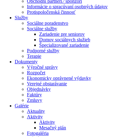
Obchodní partneri ⁄ sponzori
Informácie o spracúvaní osobných údajov
Protispoločenská činnosť
Služby
Sociálne poradenstvo
Sociálne služby
Zariadenie pre seniorov
Domov sociálnych služieb
Špecializované zariadenie
Podporné služby
Terapie
Dokumenty
Výročné správy
Rozpočet
Ekonomicky oprávnené výdavky
Verejné obstarávanie
Objednávky
Faktúry
Zmluvy
Galérie
Aktuality
Aktivity
Aktivity
Mesačný plán
Fotogaléria