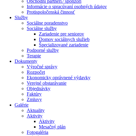
Obchodní partneri ⁄ sponzori
Informácie o spracúvaní osobných údajov
Protispoločenská činnosť
Služby
Sociálne poradenstvo
Sociálne služby
Zariadenie pre seniorov
Domov sociálnych služieb
Špecializované zariadenie
Podporné služby
Terapie
Dokumenty
Výročné správy
Rozpočet
Ekonomicky oprávnené výdavky
Verejné obstarávanie
Objednávky
Faktúry
Zmluvy
Galérie
Aktuality
Aktivity
Aktivity
Mesačný plán
Fotogaléria