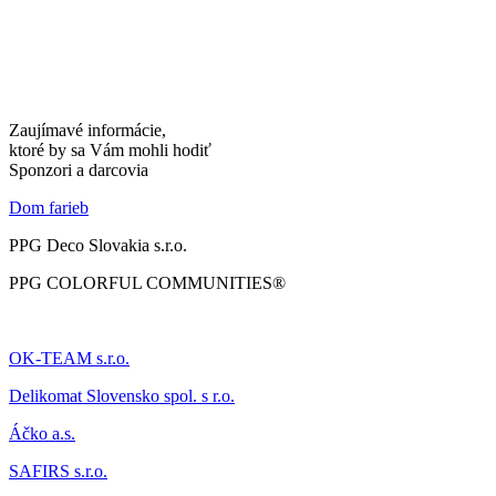
Zaujímavé informácie,
ktoré by sa Vám mohli hodiť
Sponzori a darcovia
Dom farieb
PPG Deco Slovakia s.r.o.
PPG COLORFUL COMMUNITIES®
OK-TEAM s.r.o.
Delikomat
Slovensko spol. s r.o.
Áčk
o a.s.
SAFIRS s.r.o.