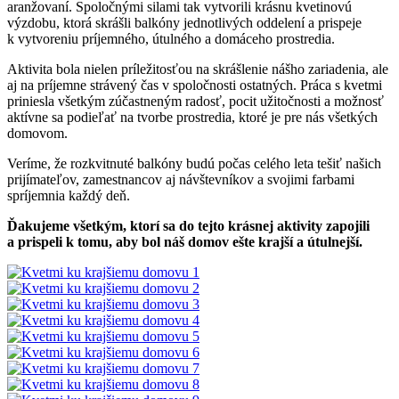
aranžovaní. Spoločnými silami tak vytvorili krásnu kvetinovú
výzdobu, ktorá skrášli balkóny jednotlivých oddelení a prispeje
k vytvoreniu príjemného, útulného a domáceho prostredia.
Aktivita bola nielen príležitosťou na skrášlenie nášho zariadenia, ale
aj na príjemne strávený čas v spoločnosti ostatných. Práca s kvetmi
priniesla všetkým zúčastneným radosť, pocit užitočnosti a možnosť
aktívne sa podieľať na tvorbe prostredia, ktoré je pre nás všetkých
domovom.
Veríme, že rozkvitnuté balkóny budú počas celého leta tešiť našich
prijímateľov, zamestnancov aj návštevníkov a svojimi farbami
spríjemnia každý deň.
Ďakujeme všetkým, ktorí sa do tejto krásnej aktivity zapojili
a prispeli k tomu, aby bol náš domov ešte krajší a útulnejší.