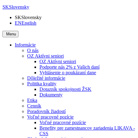
SK
Slovensky
SK
Slovensky
EN
English
Menu
Informácie
O nás
OZ Aktívni seniori
OZ Aktívni seniori
Podporte nás 2% z Vašich daní
Vyhlásenie o poukázaní dane
Dôležité informácie
Politika kvality
Dotazník spokojnosti ŽSK
Dokumenty
Etika
Cenník
Poradovník žiadostí
Voľné pracovné pozície
Voľné pracovné pozície
Benefity pre zamestnancov zariadenia LIKAVA -
CSS