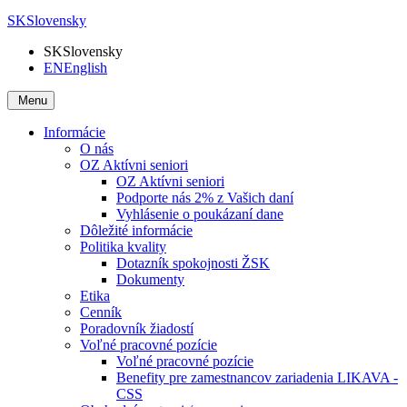
SK
Slovensky
SK
Slovensky
EN
English
Menu
Informácie
O nás
OZ Aktívni seniori
OZ Aktívni seniori
Podporte nás 2% z Vašich daní
Vyhlásenie o poukázaní dane
Dôležité informácie
Politika kvality
Dotazník spokojnosti ŽSK
Dokumenty
Etika
Cenník
Poradovník žiadostí
Voľné pracovné pozície
Voľné pracovné pozície
Benefity pre zamestnancov zariadenia LIKAVA -
CSS