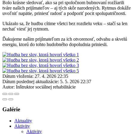
Bolo krásne sledovať, ako sa pri spoločnom bubnovaní rozžiarili
tváre našich prijímateľov – aj tých skôr narodených. Rytmus dokáže
uvoľniť napätie, priniesť radosť a podporiť pocit spolupatričnosti.
Ukázalo sa, že hudbu cítime všetci bez rozdielu veku – stačí sa len
nechať viesť jej rytmom.
Ďakujeme našim prijímateľom za ich otvorenosť, odvahu a skvelú
energiu, ktorú do tohto hudobného dopoludnia priniesli.
Dátum vloženia:
27. 4. 2026 22:35
Dátum poslednej aktualizácie:
5. 5. 2026 22:37
Autor:
Inštruktor sociálnej rehabilitácie
Galérie
Aktuality
Aktivity
Aktivity