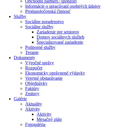
Obchodní partneri ⁄ sponzori
Informácie o spracúvaní osobných údajov
Protispoločenská činnosť
Služby
Sociálne poradenstvo
Sociálne služby
Zariadenie pre seniorov
Domov sociálnych služieb
Špecializované zariadenie
Podporné služby
Terapie
Dokumenty
Výročné správy
Rozpočet
Ekonomicky oprávnené výdavky
Verejné obstarávanie
Objednávky
Faktúry
Zmluvy
Galérie
Aktuality
Aktivity
Aktivity
Mesačný plán
Fotogaléria