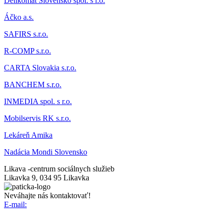
Delikomat
Slovensko spol. s r.o.
Áčk
o a.s.
SAFIRS s.r.o.
R-COMP s.r.o.
CARTA Slovakia s.r.o.
BANCHEM s.r.o.
INMEDIA spol. s r.o.
Mobilservis RK s.r.o.
Lekáreň Amika
Nadácia Mondi Slovensko
Likava -
centrum sociálnych služieb
Likavka 9, 034 95 Likavka
Neváhajte nás kontaktovať!
E-mail: