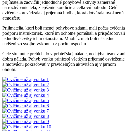
prijímatelia zacvičili jednoduché pohybové aktivity zamerané
na rozhýbanie tela, zlepšenie kondície a celkovú pohodu. Celé
cvičenie sprevádzala aj príjemná hudba, ktorá dotvárala uvoľnenú
atmosféru.
Prijímatelia, ktorí boli menej pohybovo zdatní, mali počas cvičenia
podporu inštruktoriek, ktoré im ochotne pomáhali a prispôsobovali
jednotlivé cviky ich možnostiam. Mnohí z nich boli následne
nadšení zo svojho výkonu a z pocitu úspechu.
Celé stretnutie prebiehalo v priateľskej nálade, nechýbal úsmev ani
dobrá nálada. Pohyb vonku priniesol všetkým príjemné osvieženie
a motiváciu pokračovať v pravidelných aktivitách aj v jarnom
období.