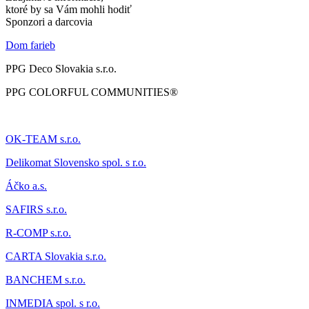
ktoré by sa Vám mohli hodiť
Sponzori a darcovia
Dom farieb
PPG Deco Slovakia s.r.o.
PPG COLORFUL COMMUNITIES®
OK-TEAM s.r.o.
Delikomat
Slovensko spol. s r.o.
Áčk
o a.s.
SAFIRS s.r.o.
R-COMP s.r.o.
CARTA Slovakia s.r.o.
BANCHEM s.r.o.
INMEDIA spol. s r.o.