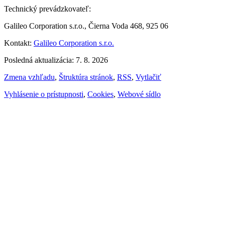
Technický prevádzkovateľ:
Galileo Corporation s.r.o., Čierna Voda 468, 925 06
Kontakt:
Galileo Corporation s.r.o.
Posledná aktualizácia: 7. 8. 2026
Zmena vzhľadu
,
Štruktúra stránok
,
RSS
,
Vytlačiť
Vyhlásenie o prístupnosti
,
Cookies
,
Webové sídlo