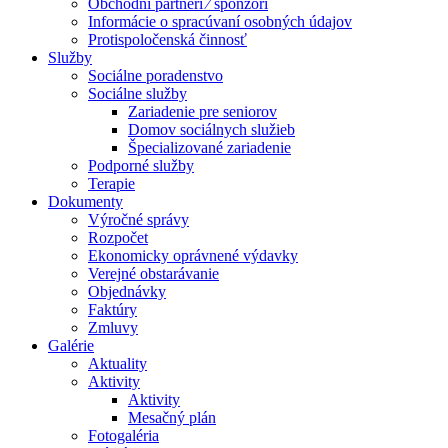
Obchodní partneri ⁄ sponzori
Informácie o spracúvaní osobných údajov
Protispoločenská činnosť
Služby
Sociálne poradenstvo
Sociálne služby
Zariadenie pre seniorov
Domov sociálnych služieb
Špecializované zariadenie
Podporné služby
Terapie
Dokumenty
Výročné správy
Rozpočet
Ekonomicky oprávnené výdavky
Verejné obstarávanie
Objednávky
Faktúry
Zmluvy
Galérie
Aktuality
Aktivity
Aktivity
Mesačný plán
Fotogaléria