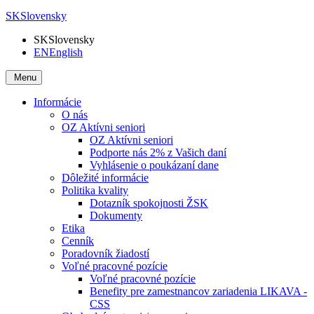
SK
Slovensky
SK
Slovensky
EN
English
Menu
Informácie
O nás
OZ Aktívni seniori
OZ Aktívni seniori
Podporte nás 2% z Vašich daní
Vyhlásenie o poukázaní dane
Dôležité informácie
Politika kvality
Dotazník spokojnosti ŽSK
Dokumenty
Etika
Cenník
Poradovník žiadostí
Voľné pracovné pozície
Voľné pracovné pozície
Benefity pre zamestnancov zariadenia LIKAVA -
CSS