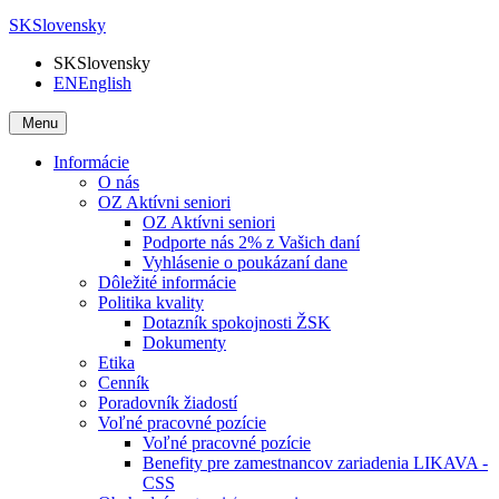
SK
Slovensky
SK
Slovensky
EN
English
Menu
Informácie
O nás
OZ Aktívni seniori
OZ Aktívni seniori
Podporte nás 2% z Vašich daní
Vyhlásenie o poukázaní dane
Dôležité informácie
Politika kvality
Dotazník spokojnosti ŽSK
Dokumenty
Etika
Cenník
Poradovník žiadostí
Voľné pracovné pozície
Voľné pracovné pozície
Benefity pre zamestnancov zariadenia LIKAVA -
CSS