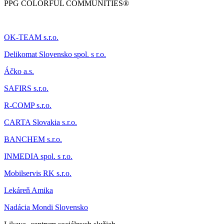
PPG COLORFUL COMMUNITIES®
OK-TEAM s.r.o.
Delikomat
Slovensko spol. s r.o.
Áčk
o a.s.
SAFIRS s.r.o.
R-COMP s.r.o.
CARTA Slovakia s.r.o.
BANCHEM s.r.o.
INMEDIA spol. s r.o.
Mobilservis RK s.r.o.
Lekáreň Amika
Nadácia Mondi Slovensko