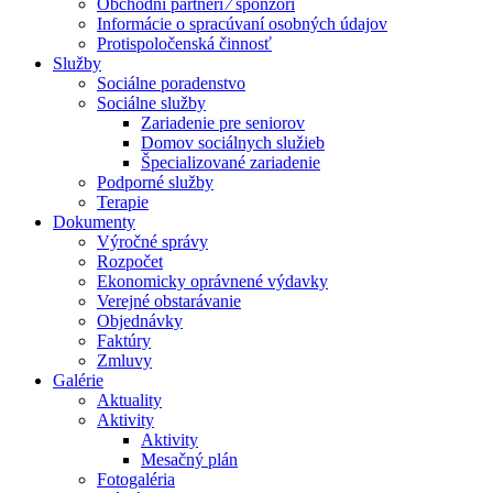
Obchodní partneri ⁄ sponzori
Informácie o spracúvaní osobných údajov
Protispoločenská činnosť
Služby
Sociálne poradenstvo
Sociálne služby
Zariadenie pre seniorov
Domov sociálnych služieb
Špecializované zariadenie
Podporné služby
Terapie
Dokumenty
Výročné správy
Rozpočet
Ekonomicky oprávnené výdavky
Verejné obstarávanie
Objednávky
Faktúry
Zmluvy
Galérie
Aktuality
Aktivity
Aktivity
Mesačný plán
Fotogaléria