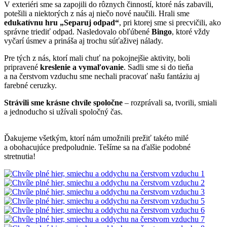
V exteriéri sme sa zapojili do rôznych činností, ktoré nás zabavili,
potešili a niektorých z nás aj niečo nové naučili. Hrali sme
edukatívnu hru „Separuj odpad“
, pri ktorej sme si precvičili, ako
správne triediť odpad. Nasledovalo obľúbené
Bingo
, ktoré vždy
vyčarí úsmev a prináša aj trochu súťaživej nálady.
Pre tých z nás, ktorí mali chuť na pokojnejšie aktivity, boli
pripravené
kreslenie a vymaľovanie
. Sadli sme si do tieňa
a na čerstvom vzduchu sme nechali pracovať našu fantáziu aj
farebné ceruzky.
Strávili sme krásne chvíle spoločne
– rozprávali sa, tvorili, smiali
a jednoducho si užívali spoločný čas.
Ďakujeme všetkým, ktorí nám umožnili prežiť takéto milé
a obohacujúce predpoludnie. Tešíme sa na ďalšie podobné
stretnutia!